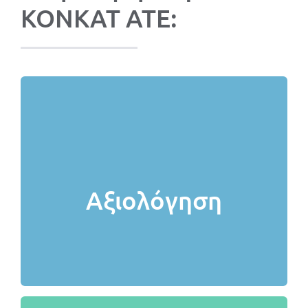
ΚΟΝΚΑΤ ΑΤΕ:
προχωράμε στην προ αξιολόγηση
τις ιδιαιτερότητες της επιχείρησης και
κατάσταση, συζητάμε τις ανάγκες και
Αξιολόγηση
Αποτιμούμε την υφιστάμενη
Αξιολογηση