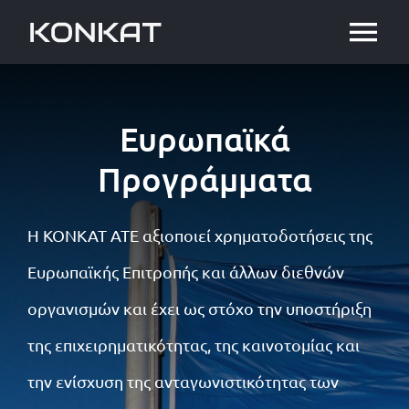
Skip
Tog
to
Nav
Αρχική
content
Ευρωπαϊκά
Σχετικά με εμάς
Προγράμματα
Υπηρεσίες
Η ΚΟΝΚΑΤ ΑΤΕ αξιοποιεί χρηματοδοτήσεις της
Ευρωπαϊκής Επιτροπής και άλλων διεθνών
Οικονομικές Καταστάσεις
οργανισμών και έχει ως στόχο την υποστήριξη
Επικοινωνία
της επιχειρηματικότητας, της καινοτομίας και
την ενίσχυση της ανταγωνιστικότητας των